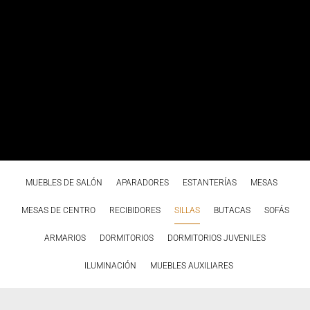
MUEBLES DE SALÓN
APARADORES
ESTANTERÍAS
MESAS
MESAS DE CENTRO
RECIBIDORES
SILLAS
BUTACAS
SOFÁS
ARMARIOS
DORMITORIOS
DORMITORIOS JUVENILES
ILUMINACIÓN
MUEBLES AUXILIARES