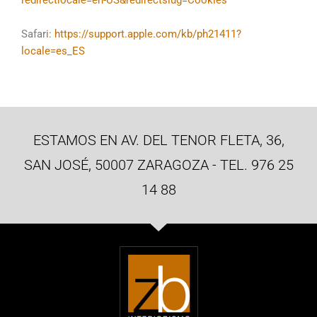
redirectlocale=en-US&redirectslug=Cookies
Safari:
https://support.apple.com/kb/ph21411?
locale=es_ES
ESTAMOS EN AV. DEL TENOR FLETA, 36,
SAN JOSÉ, 50007 ZARAGOZA - TEL. 976 25
14 88