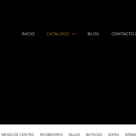
INICIO
CATÁLOGO
BLOG
CONTACTO 
MESAS DE CENTRO
RECIBIDORES
SILLAS
BUTACAS
SOFÁS
ARMA