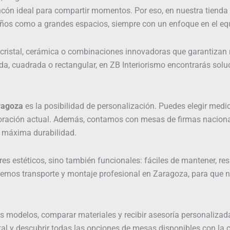
l rincón ideal para compartir momentos. Por eso, en nuestra tien
 como a grandes espacios, siempre con un enfoque en el equilib
, cristal, cerámica o combinaciones innovadoras que garantizan r
a, cuadrada o rectangular, en ZB Interiorismo encontrarás solu
ragoza
es la posibilidad de personalización. Puedes elegir medi
oración actual. Además, contamos con mesas de firmas nacional
de máxima durabilidad.
 estéticos, sino también funcionales: fáciles de mantener, resi
ecemos transporte y montaje profesional en Zaragoza, para que 
os modelos, comparar materiales y recibir asesoría personalizad
ital y descubrir todas las opciones de mesas disponibles con l