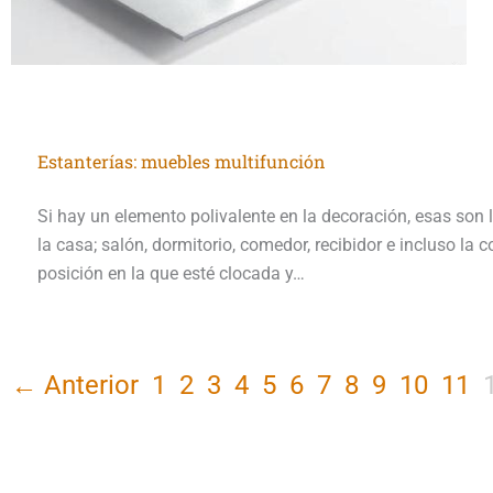
Estanterías: muebles multifunción
Si hay un elemento polivalente en la decoración, esas son l
la casa; salón, dormitorio, comedor, recibidor e incluso la
posición en la que esté clocada y…
← Anterior
1
2
3
4
5
6
7
8
9
10
11