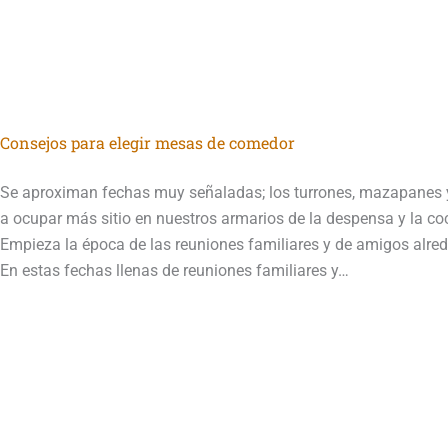
P
P
P
P
a
a
a
a
Consejos para elegir mesas de comedor
g
g
g
g
e
e
e
e
Se aproximan fechas muy señaladas; los turrones, mazapanes 
a ocupar más sitio en nuestros armarios de la despensa y la co
Empieza la época de las reuniones familiares y de amigos alre
En estas fechas llenas de reuniones familiares y…