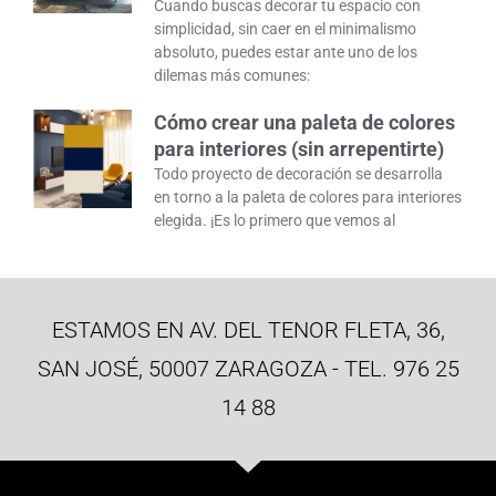
Cuando buscas decorar tu espacio con
simplicidad, sin caer en el minimalismo
absoluto, puedes estar ante uno de los
dilemas más comunes:
Cómo crear una paleta de colores
para interiores (sin arrepentirte)
Todo proyecto de decoración se desarrolla
en torno a la paleta de colores para interiores
elegida. ¡Es lo primero que vemos al
ESTAMOS EN AV. DEL TENOR FLETA, 36,
SAN JOSÉ, 50007 ZARAGOZA - TEL. 976 25
14 88